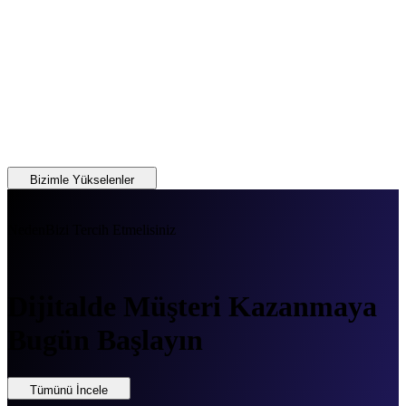
Bizimle Yükselenler
Neden
Bizi Tercih Etmelisiniz
Dijitalde Müşteri Kazanmaya
Bugün Başlayın
Tümünü İncele