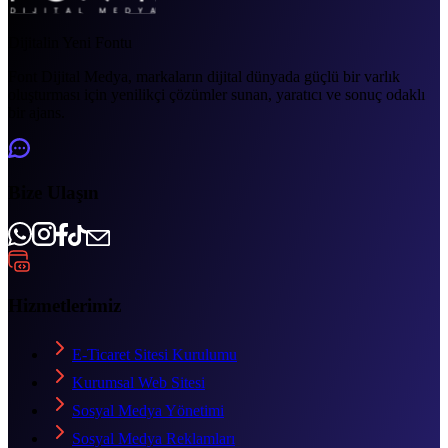
Dijitalin Yeni Fontu
Font Dijital Medya, markaların dijital dünyada güçlü bir varlık
oluşturması için yenilikçi çözümler sunan, yaratıcı ve sonuç odaklı
bir ajans.
Bize Ulaşın
Hizmetlerimiz
E-Ticaret Sitesi Kurulumu
Kurumsal Web Sitesi
Sosyal Medya Yönetimi
Sosyal Medya Reklamları