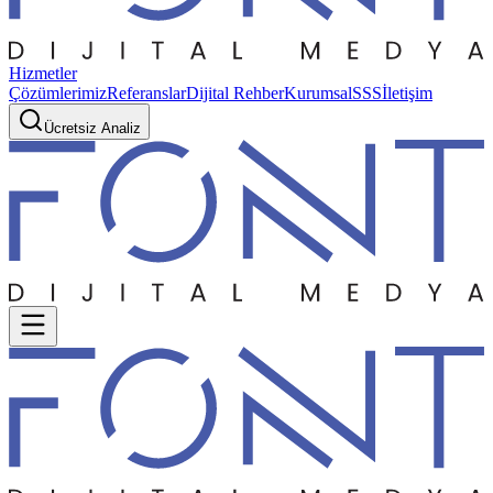
Hizmetler
Çözümlerimiz
Referanslar
Dijital Rehber
Kurumsal
SSS
İletişim
Ücretsiz Analiz