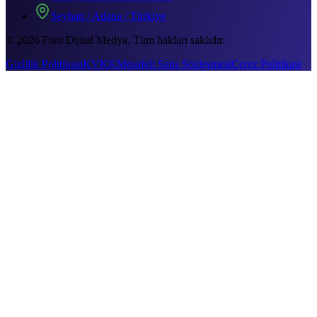
Seyhan / Adana / Türkiye
©
2026
Font Dijital Medya. Tüm hakları saklıdır.
Gizlilik Politikası
KVKK
Mesafeli Satış Sözleşmesi
Çerez Politikası