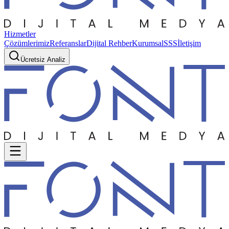
Hizmetler
Çözümlerimiz
Referanslar
Dijital Rehber
Kurumsal
SSS
İletişim
Ücretsiz Analiz