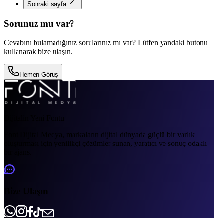
Sonraki sayfa
Sorunuz mu var?
Cevabını bulamadığınız sorularınız mı var? Lütfen yandaki butonu
kullanarak bize ulaşın.
Hemen Görüş
Dijitalin Yeni Fontu
Font Dijital Medya, markaların dijital dünyada güçlü bir varlık
oluşturması için yenilikçi çözümler sunan, yaratıcı ve sonuç odaklı
bir ajans.
Bize Ulaşın