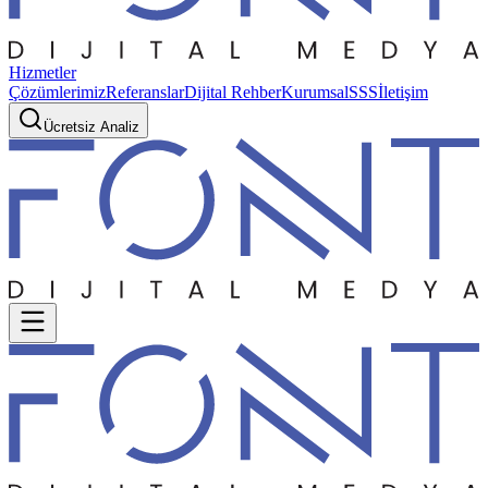
Hizmetler
Çözümlerimiz
Referanslar
Dijital Rehber
Kurumsal
SSS
İletişim
Ücretsiz Analiz