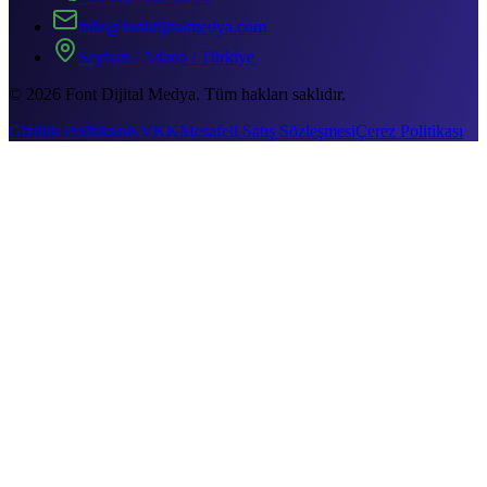
info@fontdijitalmedya.com
Seyhan / Adana / Türkiye
©
2026
Font Dijital Medya. Tüm hakları saklıdır.
Gizlilik Politikası
KVKK
Mesafeli Satış Sözleşmesi
Çerez Politikası