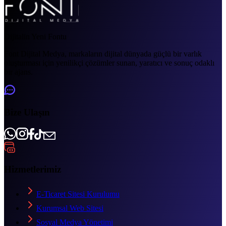
Dijitalin Yeni Fontu
Font Dijital Medya, markaların dijital dünyada güçlü bir varlık
oluşturması için yenilikçi çözümler sunan, yaratıcı ve sonuç odaklı
bir ajans.
Bize Ulaşın
Hizmetlerimiz
E-Ticaret Sitesi Kurulumu
Kurumsal Web Sitesi
Sosyal Medya Yönetimi